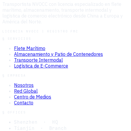
Transportista NVOCC con licencia especializado en flete
marítimo, almacenamiento, transporte intermodal y
logística de comercio electrónico desde China a Europa y
América del Norte.
LICENCIA NVOCC | REGISTRO FMC
§
SERVICIOS
Flete Marítimo
Almacenamiento y Patio de Contenedores
Transporte Intermodal
Logística de E-Commerce
§
EMPRESA
Nosotros
Red Global
Centro de Medios
Contacto
§ OFFICES
Shenzhen · HQ
Tianjin · Branch